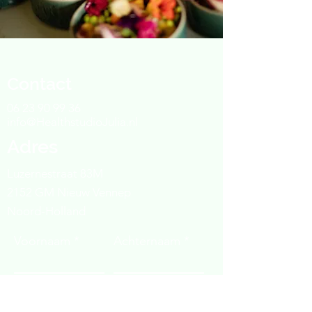
Contact
06 23 90 99 36
info@HealthstudioJulia.nl
Adres
Luzernestraat 83M
2152 GM Nieuw Vennep
Noord-Holland
Voornaam
Achternaam
Email