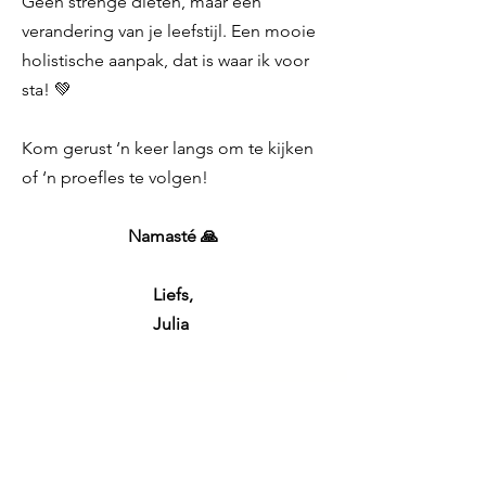
Geen strenge diëten, maar een
verandering van je leefstijl. Een mooie
holistische aanpak, dat is waar ik voor
sta! 💚
Kom gerust ‘n keer langs om te kijken
of ‘n proefles te volgen!
Namasté 🙏
Liefs,
Julia
Contact