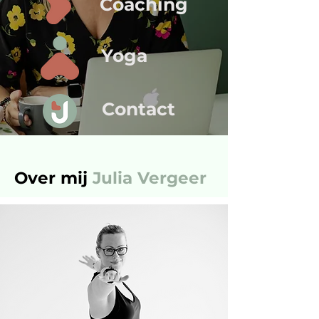
Coaching
Yoga
Contact
Over mij
Julia Vergeer