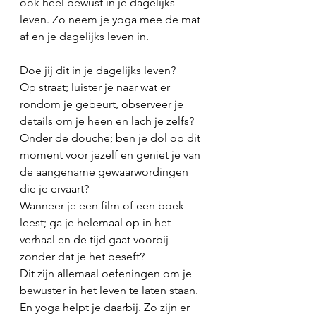
ook heel bewust in je dagelijks 
leven. Zo neem je yoga mee de mat 
af en je dagelijks leven in. 
Doe jij dit in je dagelijks leven? 
Op straat; luister je naar wat er 
rondom je gebeurt, observeer je 
details om je heen en lach je zelfs? 
Onder de douche; ben je dol op dit 
moment voor jezelf en geniet je van 
de aangename gewaarwordingen 
die je ervaart? 
Wanneer je een film of een boek 
leest; ga je helemaal op in het 
verhaal en de tijd gaat voorbij 
zonder dat je het beseft? 
Dit zijn allemaal oefeningen om je 
bewuster in het leven te laten staan. 
En yoga helpt je daarbij. Zo zijn er 