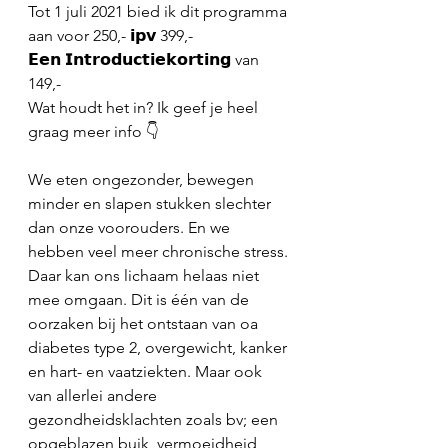
Tot 1 juli 2021 bied ik dit programma 
aan voor 250,- 𝗶𝗽𝘃 399,- 
𝗘𝗲𝗻 𝗜𝗻𝘁𝗿𝗼𝗱𝘂𝗰𝘁𝗶𝗲𝗸𝗼𝗿𝘁𝗶𝗻𝗴 van 
149,- 
Wat houdt het in? Ik geef je heel 
graag meer info 👇
We eten ongezonder, bewegen 
minder en slapen stukken slechter 
dan onze voorouders. En we 
hebben veel meer chronische stress. 
Daar kan ons lichaam helaas niet 
mee omgaan. Dit is één van de 
oorzaken bij het ontstaan van oa 
diabetes type 2, overgewicht, kanker 
en hart- en vaatziekten. Maar ook 
van allerlei andere 
gezondheidsklachten zoals bv; een 
opgeblazen buik, vermoeidheid, 