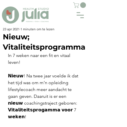
23 apr 2021
1 minuten om te lezen
Nieuw;
Vitaliteitsprogramma
In 7 weken naar een fit en vitaal 
leven! 
𝗡𝗶𝗲𝘂𝘄! Na twee jaar voelde ik dat 
het tijd was om m’n opleiding 
lifestylecoach meer aandacht te 
gaan geven. Daaruit is er een 
𝗻𝗶𝗲𝘂𝘄 coachingstraject geboren: 
𝗩𝗶𝘁𝗮𝗹𝗶𝘁𝗲𝗶𝘁𝘀𝗽𝗿𝗼𝗴𝗮𝗺𝗺𝗮 𝘃𝗼𝗼𝗿 7 
𝘄𝗲𝗸𝗲𝗻! 