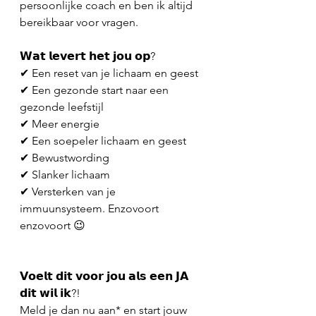
persoonlijke coach en ben ik altijd 
bereikbaar voor vragen. 
𝗪𝗮𝘁 𝗹𝗲𝘃𝗲𝗿𝘁 𝗵𝗲𝘁 𝗷𝗼𝘂 𝗼𝗽?
✔︎ Een reset van je lichaam en geest
✔︎ Een gezonde start naar een 
gezonde leefstijl
✔︎ Meer energie
✔︎ Een soepeler lichaam en geest
✔︎ Bewustwording
✔︎ Slanker lichaam 
✔︎ Versterken van je 
immuunsysteem. Enzovoort 
enzovoort 😉
𝗩𝗼𝗲𝗹𝘁 𝗱𝗶𝘁 𝘃𝗼𝗼𝗿 𝗷𝗼𝘂 𝗮𝗹𝘀 𝗲𝗲𝗻 𝗝𝗔 
𝗱𝗶𝘁 𝘄𝗶𝗹 𝗶𝗸?! 
Meld je dan nu aan* en start jouw 