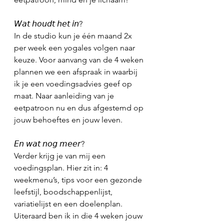
𝘞𝘢𝘵 𝘩𝘰𝘶𝘥𝘵 𝘩𝘦𝘵 𝘪𝘯?
In de studio kun je één maand 2x 
per week een yogales volgen naar 
keuze. Voor aanvang van de 4 weken 
plannen we een afspraak in waarbij 
ik je een voedingsadvies geef op 
maat. Naar aanleiding van je 
eetpatroon nu en dus afgestemd op 
jouw behoeftes en jouw leven. 
𝘌𝘯 𝘸𝘢𝘵 𝘯𝘰𝘨 𝘮𝘦𝘦𝘳? 
Verder krijg je van mij een 
voedingsplan. Hier zit in: 4 
weekmenu’s, tips voor een gezonde 
leefstijl, boodschappenlijst, 
variatielijst en een doelenplan. 
Uiteraard ben ik in die 4 weken jouw 