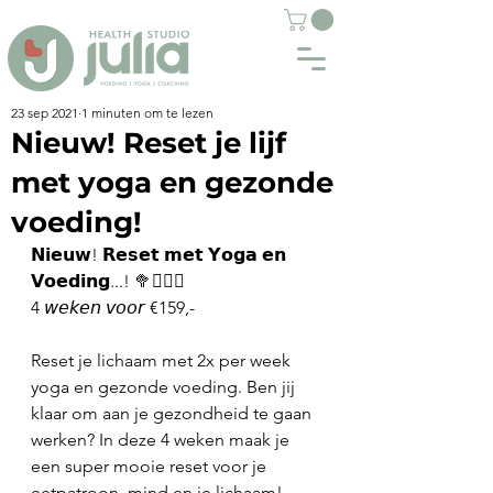
23 sep 2021
1 minuten om te lezen
Nieuw! Reset je lijf
met yoga en gezonde
voeding!
𝗡𝗶𝗲𝘂𝘄! 𝗥𝗲𝘀𝗲𝘁 𝗺𝗲𝘁 𝗬𝗼𝗴𝗮 𝗲𝗻 
𝗩𝗼𝗲𝗱𝗶𝗻𝗴...! 🥦🧘🏼‍♀️
4 𝘸𝘦𝘬𝘦𝘯 𝘷𝘰𝘰𝘳 €159,- 
Reset je lichaam met 2x per week 
yoga en gezonde voeding. Ben jij 
klaar om aan je gezondheid te gaan 
werken? In deze 4 weken maak je 
een super mooie reset voor je 
eetpatroon, mind en je lichaam! 