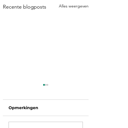
Alles weergeven
Recente blogposts
Opmerkingen
Het 40plus fit p
Mijn verhaal over de