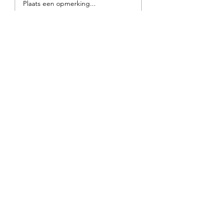
Plaats een opmerking...
perimenozpauze...
Contact
06 23 90 99 36
info@HealthstudioJulia.nl
Adres
Luzernestraat 83M
2152 GM Nieuw Vennep
Noord-Holland
Voornaam
Achternaam
Email